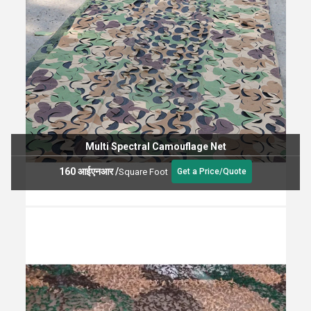
Multi Spectral Camouflage Net
160 आईएनआर
/
Square Foot
Get a Price/Quote