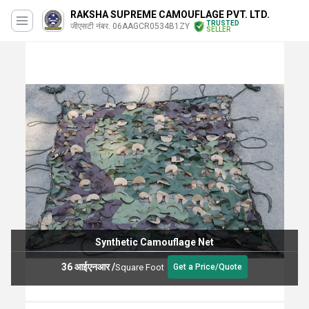
RAKSHA SUPREME CAMOUFLAGE PVT. LTD.
TRUSTED
जीएसटी नंबर. 06AAGCR0534B1ZY
SELLER
Synthetic Camouflage Net
36 आईएनआर
/
Square Foot
Get a Price/Quote