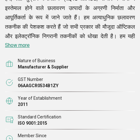
इस्तेमाल होने वाले छलावरण उत्पादों के अग्रणी निर्माता और
आपूर्तिकर्ता के रूप में जाने जाते हैं। हम अत्याधुनिक छलावरण
तकनीक की पेशकश करते हैं जो सभी प्रकार की मौजूदा ऑप्टिकल
और इलेक्ट्रॉनिक निगरानी तकनीकों को धोखा देती है। हम यही
करते हैं, और हम इसे कुशलता से करते हैं ताकि हमारी वस्तुओं का
Show more
उपयोग करके लोगों की सुरक्षा की जा सके। हमारी पेशकश की गई
Nature of Business
रेंज में सैंड डेज़र्ट घिल्ली सूट, एमएसपीसीई एमएस घिल्ली सूट, थर्मल
Manufacturer & Supplier
घिली सूट, नियर इन्फ्रारेड कैमोफ्लैज पेंट, कॉम्बेट हेलमेट जैसे
GST Number
आइटम शामिल हैं। हमारे शानदार छलावरण जाल युद्ध के मैदान में
06AAGCR0534B1ZY
जीवन प्रत्याशा को काफी बढ़ा देते हैं। हम सैनिकों को अपनी
Year of Establishment
छलावरण तकनीक का इस्तेमाल करके, सामरिक संतुलन को उनके
2011
पक्ष में झुकाकर खोज से बचने में सक्षम बनाते हैं।
Standard Certification
ISO 9001:2015
हमारे विश्व-स्तरीय उत्पादों के फलस्वरूप हमारी कंपनी का पूरे बाजार
Member Since
में बड़ा ग्राहक आधार है। भारतीय रक्षा बल और अर्धसैनिक बल